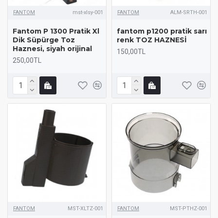
FANTOM
mst-xlsy-001
FANTOM
ALM-SRTH-001
Fantom P 1300 Pratik Xl
fantom p1200 pratik sarı
Dik Süpürge Toz
renk TOZ HAZNESİ
Haznesi, siyah orijinal
150,00TL
250,00TL
FANTOM
MST-XLTZ-001
FANTOM
MST-PTHZ-001