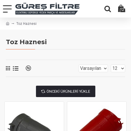
Toz Haznesi
Toz Haznesi
ÖNCEKI ÜRÜNLERI YÜKLE