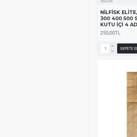
NİLFİSK
NİLFİSK ELİT
300 400 500
KUTU İÇİ 4 A
250,00TL
SEPETE E