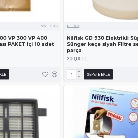
MST--K-002
NİLFİSK
000 VP 300 VP 400
Nilfisk GD 930 Elektrikli S
ası PAKET içi 10 adet
Sünger keçe siyah Filtre se
parça
200,00TL
KLE
SEPETE EKLE