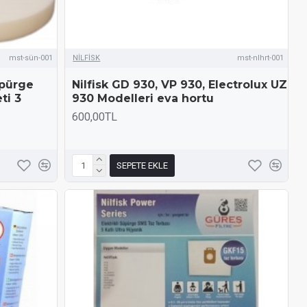
mst-sün-001
NİLFİSK
mst-nlhrt-001
üpürge
Nilfisk GD 930, VP 930, Electrolux UZ
ti 3
930 Modelleri eva hortu
600,00TL
SEPETE EKLE