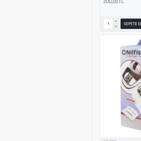
300,00TL
SEPETE E