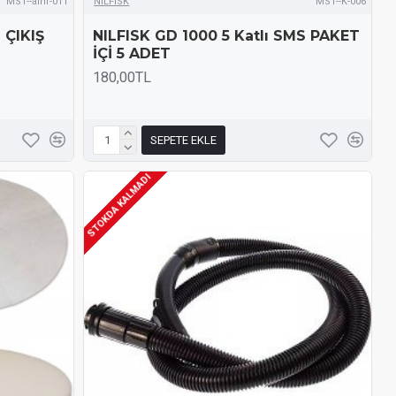
MST--alhf-011
NİLFİSK
MST--K-006
 ÇIKIŞ
NILFISK GD 1000 5 Katlı SMS PAKET
İÇİ 5 ADET
180,00TL
SEPETE EKLE
STOKDA KALMADI