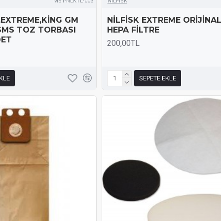
MST-NLKTL-003
NİLFİSK
E,EXTREME,KİNG GM
NİLFİSK EXTREME ORİJİNAL
 SMS TOZ TORBASI
HEPA FİLTRE
DET
200,00TL
KLE
SEPETE EKLE