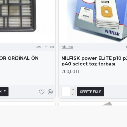
MST--hf-008
NİLFİSK
OR ORİJİNAL ÖN
NILFISK power ELİTE p10 p
p40 select toz torbası
200,00TL
KLE
SEPETE EKLE