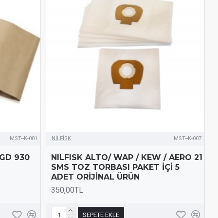
MST--K-001
NİLFİSK
MST--K-007
 GD 930
NILFISK ALTO/ WAP / KEW / AERO 21
SMS TOZ TORBASI PAKET İÇİ 5
ADET ORİJİNAL ÜRÜN
350,00TL
SEPETE EKLE