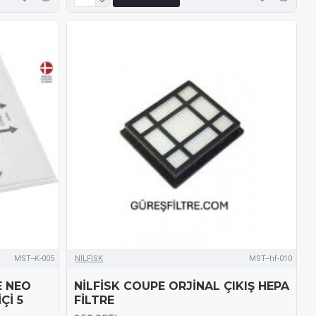
MST--K-005
NİLFİSK
MST--hf-010
E NEO
NİLFİSK COUPE ORJİNAL ÇIKIŞ HEPA
Çİ 5
FİLTRE