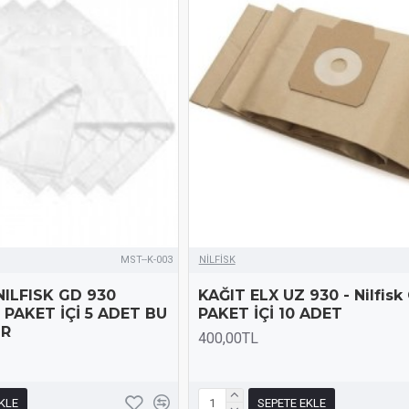
MST--K-003
NİLFİSK
NILFISK GD 930
KAĞIT ELX UZ 930 - Nilfisk
 PAKET İÇİ 5 ADET BU
PAKET İÇİ 10 ADET
İR
400,00TL
KLE
SEPETE EKLE