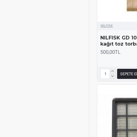
NİLFİSK
NILFISK GD 1
kağıt toz torb
500,00TL
SEPETE E