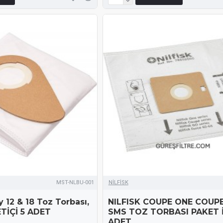
MST-NLBU-001
NİLFİSK
 12 & 18 Toz Torbası,
NILFISK COUPE ONE COUP
ETİÇİ 5 ADET
SMS TOZ TORBASI PAKET İ
ADET