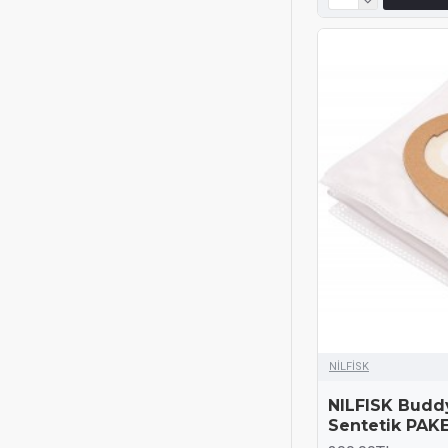
NİLFİSK
NILFISK Buddy
Sentetik PAK