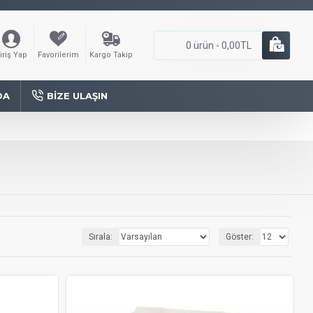
0 ürün - 0,00TL
iriş Yap
Favorilerim
Kargo Takip
DA
BIZE ULAŞIN
Sırala:
Göster: