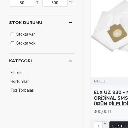
TL
TL
STOK DURUMU
Stokta var
Stokta yok
KATEGORI
Filtreler
Hortumlar
NİLFİSK
Toz Torbaları
ELX UZ 930 - 
ORİJİNAL SMS
ÜRÜN PİLELİD
300,00TL
SEPETE E