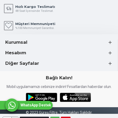
Hızlı Kargo Teslimatı
48 Saat İçerisinde Teslimat.
Müşteri Memnuniyeti
%100 Memnuniyet Garantisi.
Kurumsal
Hesabım
Diğer Sayfalar
Bağlı Kalın!
Mobil uygulamamızı cebinize indirin! Fırsatlardan haberdar olun.
WhatsApp Destek
© 2023 Güreş Filtre, Tüm Hakları Saklıdır.