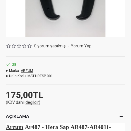
0 yorum yapılmış.
-
Yorum Yap
28
Marka:
ARZUM
Ürün Kodu:
MST-HRTSP-001
175,00TL
(KDV dahil
değildir
)
AÇIKLAMA
Arzum
Ar487 - Hera Sap AR487-AR4011-