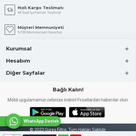
Hızlı Kargo Teslimatı
48 Saat İçerisinde Teslimat.
Müşteri Memnuniyeti
%100 Memnuniyet Garantisi.
Kurumsal
Hesabım
Diğer Sayfalar
Bağlı Kalın!
Mobil uygulamamızı cebinize indirin! Fırsatlardan haberdar olun.
WhatsApp Destek
© 2023 Güreş Filtre, Tüm Hakları Saklıdır.