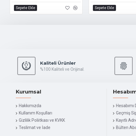
Sepete Ekle
Sepete Ekle
Kaliteli Ürünler
%100 Kaliteli ve Orijinal.
Kurumsal
Hesabı
Hakkımızda
Hesabımı 
Kullanım Koşulları
Geçmiş Sip
Gizlilik Poliitkası ve KVKK
Kayıtlı Ad
Teslimat ve İade
Bülten Abo