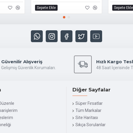
Sepete Ekle
Sepete Ekle
Güvenilir Alışveriş
Hızlı Kargo Tes
Gelişmiş Güvenlik Korumaları.
48 Saat İçerisinde 
m
Diğer Sayfalar
Düzenle
Süper Fırsatlar
arişlerim
Tüm Markalar
reslerim
Site Haritası
neliği
Sıkça Sorulanlar