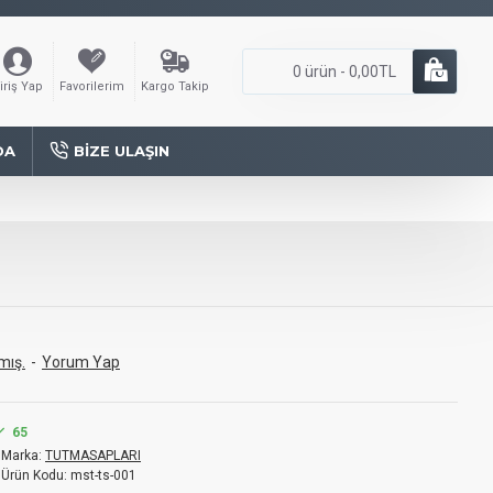
0 ürün - 0,00TL
iriş Yap
Favorilerim
Kargo Takip
DA
BIZE ULAŞIN
mış.
-
Yorum Yap
65
Marka:
TUTMASAPLARI
Ürün Kodu:
mst-ts-001