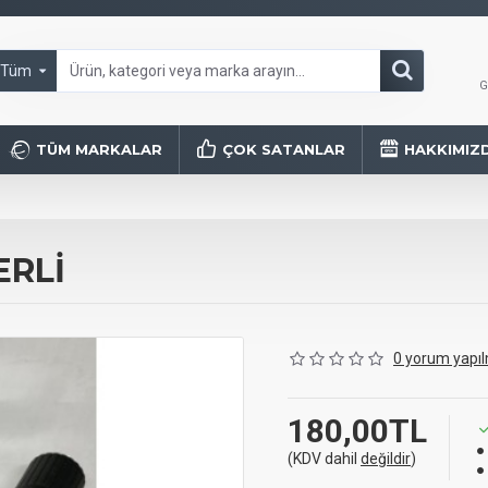
Tüm
G
TÜM MARKALAR
ÇOK SATANLAR
HAKKIMIZ
ERLİ
0 yorum yapıl
180,00TL
(KDV dahil
değildir
)