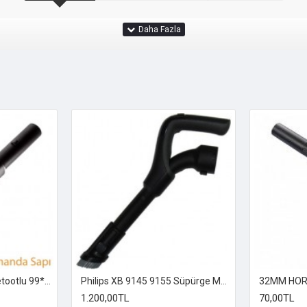
Philips Dirsek Kolu Bluetootlu 99** Serisi Tutma Sapı orijinal ürün
Philips XB 9145 9155 Süpürge Marathon Ultimate Kumanda kolu
1.200,00TL
70,00TL